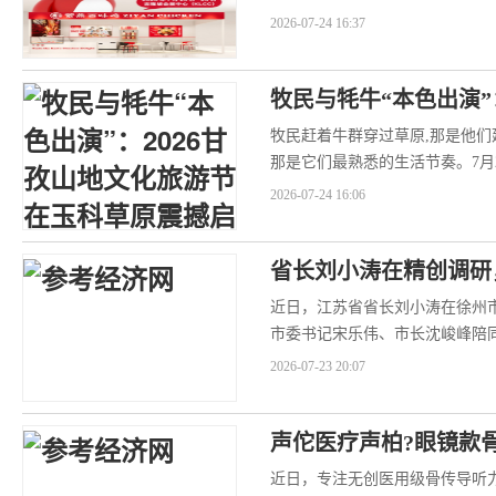
（FranchiseExpoM...
2026-07-24 16:37
牧民与牦牛“本色出演”：
牧民赶着牛群穿过草原,那是他们
那是它们最熟悉的生活节奏。7月2
玉科草原开幕,这...
2026-07-24 16:06
省长刘小涛在精创调研
近日，江苏省省长刘小涛在徐州
市委书记宋乐伟、市长沈峻峰陪
相关重要讲话精神，立足本地产..
2026-07-23 20:07
声佗医疗声柏?眼镜款骨
近日，专注无创医用级骨传导听