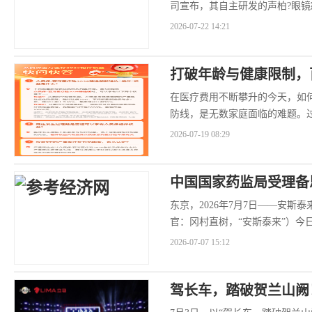
司宣布，其自主研发的声柏?眼
督管理局（NMPA）批准上...
2026-07-22 14:21
打破年龄与健康限制，
在医疗费用不断攀升的今天，如
防线，是无数家庭面临的难题。
这些最需要保障的群体被拒之门..
2026-07-19 08:29
中国国家药监局受理备
东京，2026年7月7日——安斯泰
官：冈村直树，“安斯泰来”）今
（NMPA）药品审评中...
2026-07-07 15:12
驾长车，踏破贺兰山阙