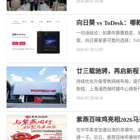
2026-08-05 10:40
向日葵 vs ToDesk：
一句话结论：如果你需要稳定、
案，向日葵是更可靠的选择；To
迟虚标和频繁闪断问题，更...
2026-07-30 12:07
廿三载驰骋，再启新程
持续优化升级零售网络布局，提
新程：上海浦西保时捷中心焕新
+服务”一体化全新姿态落户徐...
2026-07-28 08:26
紫燕百味鸡亮相2026
在中华美食加速出海的浪潮中，
键一子。近日，紫燕百味鸡重磅亮相