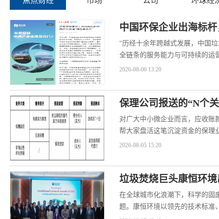
中国环保企业出海标杆
“历经十余年跨越式发展，中国
全链条的服务能力与可持续的运
高铁、新能源汽车等之后，中...
2026-08-06 13:20
保理公司报送的“N个
对广大中小微企业而言，应收账款
帮大家盘活这笔沉淀资金的保理
保理业务是以债权人转让应收...
2026-08-05 15:20
垃圾焚烧巨头康恒环境
在全球城市化浪潮下，科学的固
题。康恒环境以领先的技术标准
正受到越来越多国际城市的认可..