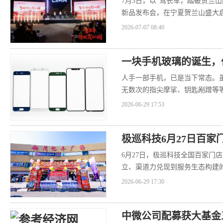
7月3日，以“驾长车，踏破贺兰山
新品发布会，在宁夏贺兰山盛大
新里程碑。立马正式官...
2026-07-07 08:40
一块手机玻璃的诞生，
人手一部手机，已是当下常态。
无数次的指尖摩挲、钥匙剐蹭等
璃盖板，是怎么做到如此耐造？..
2026-06-29 17:53
极巡科技6月27日百家
6月27日，极巡科技全国百家门
立、渠道力兑现到服务生态构建
文同款旗舰车型智悦S惊艳...
2026-06-29 17:30
中微公司配募获大基金